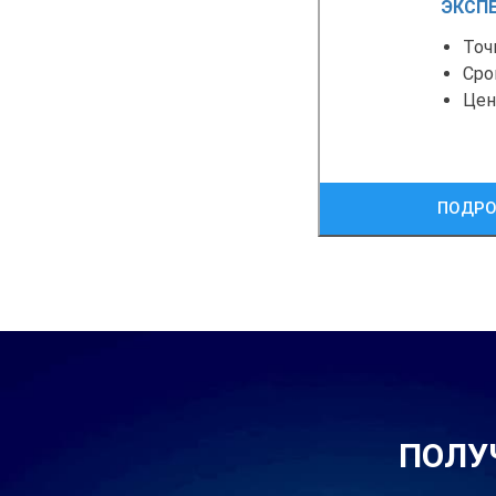
ЭКСП
Точ
Сро
Це
ПОДРО
ПОЛУ