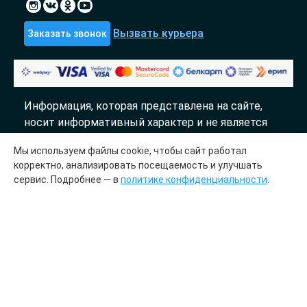
Вызвать курьера
Заказать звонок
Информация, которая представлена на сайте,
носит информативный характер и не является
публичной офертой.
Мы используем файлы cookie, чтобы сайт работал
«DTL» 2017-2026
корректно, анализировать посещаемость и улучшать
сервис. Подробнее — в
политике конфиденциальности
.
Молекулярно генетический центр «ДТЛ»
сотрудничает с лабораториями «InLab genetics»
Медицинская лицензия № ЛО41-01148-
78/00644845 от 23.03.2023
ООО «Центр ДНК тест», УИП 193700536.
Зарегистрировано 27 июля 2023 года в Отделе
регистрации субъектов хозяйствования и